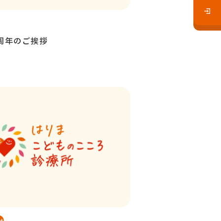
周年のご挨拶
せ