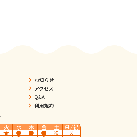
お知らせ
アクセス
Q&A
利用規約
て
火
水
木
金
土
日/祝
★
●
●
●
※
×